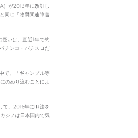
A）が2013年に改訂し
症と同じ「物質関連障害
の疑いは、直近1年で約
、パチンコ・パチスロだ
の中で、「ギャンブル等
）にのめり込むことによ
、2016年にIR法を
はカジノは日本国内で気