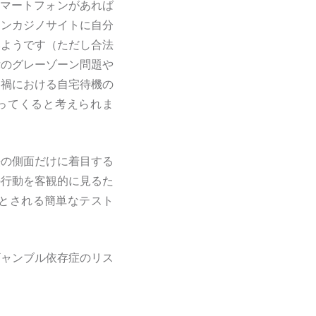
スマートフォンがあれば
インカジノサイトに自分
いようです（ただし合法
律のグレーゾーン問題や
ナ禍における自宅待機の
ってくると考えられま
法の側面だけに着目する
の行動を客観的に見るた
とされる簡単なテスト
。
ギャンブル依存症のリス