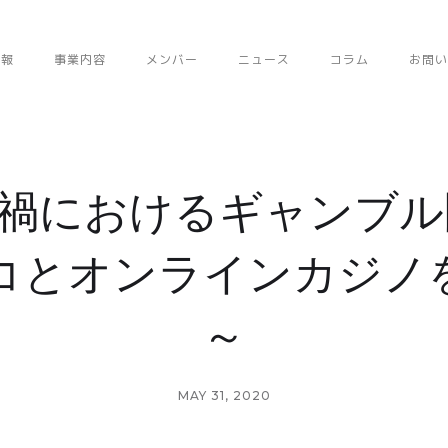
情報
事業内容
メンバー
ニュース
コラム
お問い
禍におけるギャンブル
コとオンラインカジノ
～
MAY 31, 2020