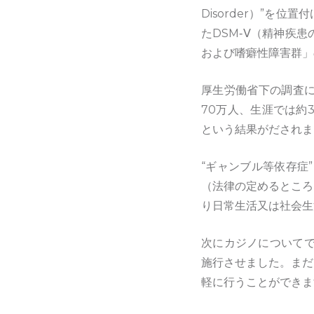
Disorder）”を
たDSM‐Ⅴ（精神疾
および嗜癖性障害群」
厚生労働省下の調査に
70万人、生涯では約
という結果がだされま
“ギャンブル等依存症
（法律の定めるところ
り日常生活又は社会生
次にカジノについてで
施行させました。まだ
軽に行うことができま