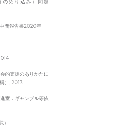
（のめり込み）問題
間報告書2020年
14.
社会的支援のありかたに
 2017.
推進室．ギャンブル等依
日閲覧）