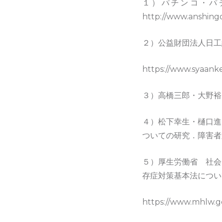
１）パチンコ・パ
http://www.anshi
２）公益財団法人日工
https://www.syaa
３）高橋三郎・大野裕（
４）松下幸生・樋口進
ついての研究．障害者対
５）厚生労働省 社会
存症対策基本法につい
https://www.mhlw