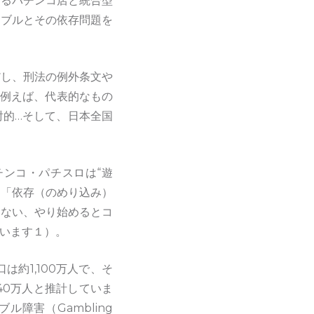
あるパチンコ店と統合型
ンブルとその依存問題を
だし、刑法の例外条文や
。例えば、代表的なもの
射的…そして、日本全国
ンコ・パチスロは“遊
ち「依存（のめり込み）
きない、やり始めるとコ
います１）。
約1,100万人で、そ
40万人と推計していま
障害（Gambling