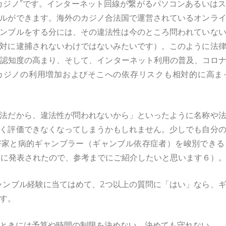
カジノ”です。インターネット回線が繋がるパソコンあるいは
ルができます。海外のカジノ合法国で運営されているオンラ
ンブルをする分には、その違法性は今のところ問われていな
対に逮捕されないわけではないみたいです）。このように法
の認知度の高まり、そして、インターネット利用の普及、コロ
カジノの利用増加およびそこへの依存リスクも相対的に高ま
法だから、違法性が問われないから」といったように名称や
く評価できなくなってしまうかもしれません。少しでも自分
好家と病的ギャンブラー（ギャンブル依存症者）を峻別できる
18年に発表されたので、参考までにご紹介したいと思います６）
ャンブル経験に当てはめて、2つ以上の質問に「はい」なら、
す。
ときには予算や時間の制限を決めない、決めても守れない