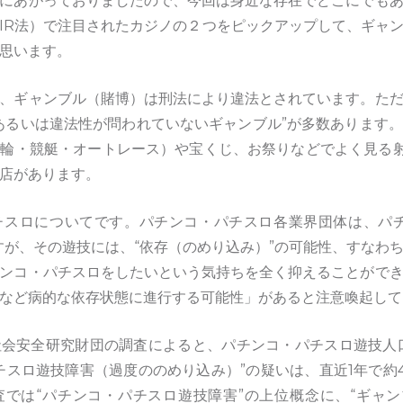
にあがっておりましたので、今回は身近な存在でどこにでも
IR法）で注目されたカジノの２つをピックアップして、ギャ
と思います。
、ギャンブル（賭博）は刑法により違法とされています。た
あるいは違法性が問われていないギャンブル”が多数あります
輪・競艇・オートレース）や宝くじ、お祭りなどでよく見る
店があります。
チスロについてです。パチンコ・パチスロ各業界団体は、パチ
すが、その遊技には、“依存（のめり込み）”の可能性、すなわ
ンコ・パチスロをしたいという気持ちを全く抑えることがで
など病的な依存状態に進行する可能性」があると注意喚起して
会安全研究財団の調査によると、パチンコ・パチスロ遊技人口は
チスロ遊技障害（過度ののめり込み）”の疑いは、直近1年で約
では“パチンコ・パチスロ遊技障害”の上位概念に、“ギャンブル