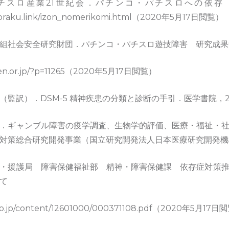
チスロ産業21世紀会．パチンコ・パチスロへの依存
ngoraku.link/izon_nomerikomi.html（2020年5月17日閲覧）
組社会安全研究財団．パチンコ・パチスロ遊技障害 研究成果中
nken.or.jp/?p=11265（2020年5月17日閲覧）
監訳）．DSM-5 精神疾患の分類と診断の手引．医学書院，20
．ギャンブル障害の疫学調査、生物学的評価、医療・福祉・
策総合研究開発事業（国立研究開発法人日本医療研究開発機構）,
・援護局 障害保健福祉部 精神・障害保健課 依存症対策
て
.go.jp/content/12601000/000371108.pdf（2020年5月17