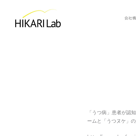
会社
「うつ病」患者が認知
ームと「うつヌケ」の